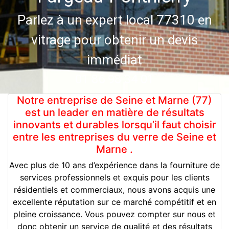
Parlez à un expert local 77310 en
vitrage pour obtenir un devis
immédiat
01 86 98 34 01
Notre entreprise de Seine et Marne (77)
est un leader en matière de résultats
innovants et durables lorsqu’il faut choisir
entre les entreprises du verre de Seine et
Marne .
Avec plus de 10 ans d’expérience dans la fourniture de
services professionnels et exquis pour les clients
résidentiels et commerciaux, nous avons acquis une
excellente réputation sur ce marché compétitif et en
pleine croissance. Vous pouvez compter sur nous et
donc obtenir un service de qualité et des résultats