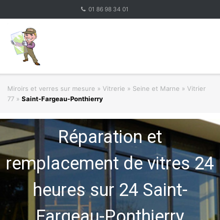
Skip
01 86 98 34 01
to
content
Miroirs et verres sur mesure
»
Vitrerie
»
Seine et Marne » Vitrier
77
»
Saint-Fargeau-Ponthierry
Réparation et
remplacement de vitres 24
heures sur 24 Saint-
Fargeau-Ponthierry