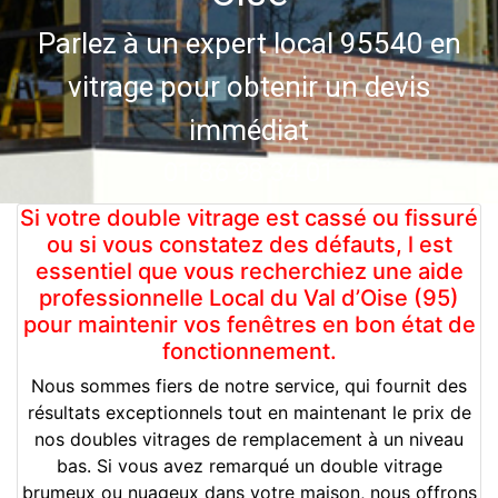
Parlez à un expert local 95540 en
vitrage pour obtenir un devis
immédiat
01 86 98 34 01
Si votre double vitrage est cassé ou fissuré
ou si vous constatez des défauts, l est
essentiel que vous recherchiez une aide
professionnelle Local du Val d’Oise (95)
pour maintenir vos fenêtres en bon état de
fonctionnement.
Nous sommes fiers de notre service, qui fournit des
résultats exceptionnels tout en maintenant le prix de
nos doubles vitrages de remplacement à un niveau
bas. Si vous avez remarqué un double vitrage
brumeux ou nuageux dans votre maison, nous offrons