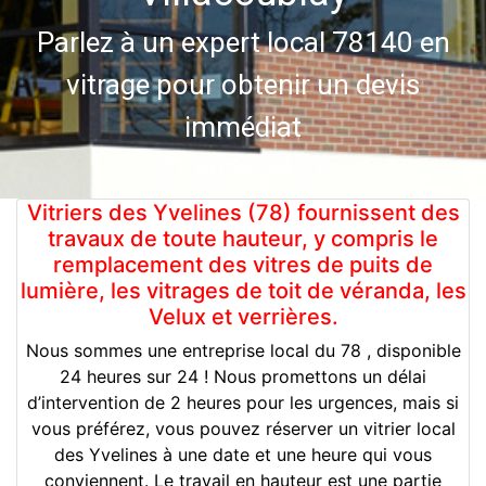
Parlez à un expert local 78140 en
vitrage pour obtenir un devis
immédiat
01 86 98 34 01
Vitriers des Yvelines (78) fournissent des
travaux de toute hauteur, y compris le
remplacement des vitres de puits de
lumière, les vitrages de toit de véranda, les
Velux et verrières.
Nous sommes une entreprise local du 78 , disponible
24 heures sur 24 ! Nous promettons un délai
d’intervention de 2 heures pour les urgences, mais si
vous préférez, vous pouvez réserver un vitrier local
des Yvelines à une date et une heure qui vous
conviennent. Le travail en hauteur est une partie