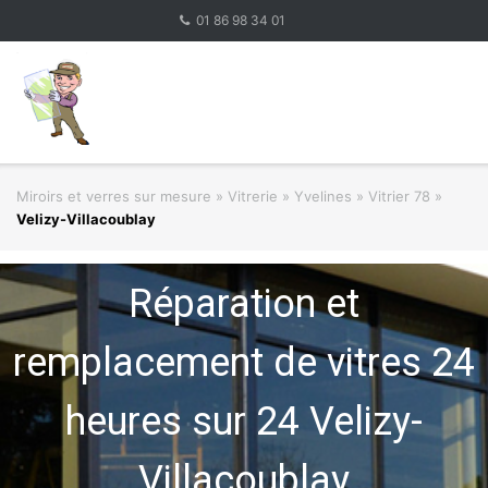
Skip
01 86 98 34 01
to
content
Miroirs et verres sur mesure
»
Vitrerie
»
Yvelines » Vitrier 78
»
Velizy-Villacoublay
Réparation et
remplacement de vitres 24
heures sur 24 Velizy-
Villacoublay