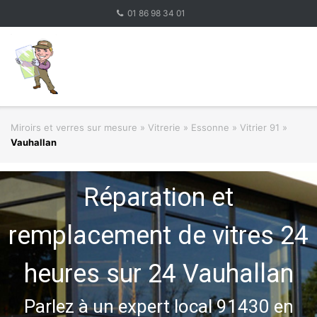
Skip
01 86 98 34 01
to
content
Miroirs et verres sur mesure
»
Vitrerie
»
Essonne » Vitrier 91
»
Vauhallan
Réparation et
remplacement de vitres 24
heures sur 24 Vauhallan
Parlez à un expert local 91430 en