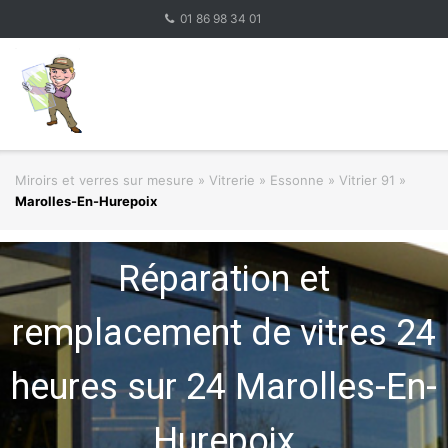
Skip
01 86 98 34 01
to
content
Miroirs et verres sur mesure
»
Vitrerie
»
Essonne » Vitrier 91
»
Marolles-En-Hurepoix
Réparation et
remplacement de vitres 24
heures sur 24 Marolles-En-
Hurepoix