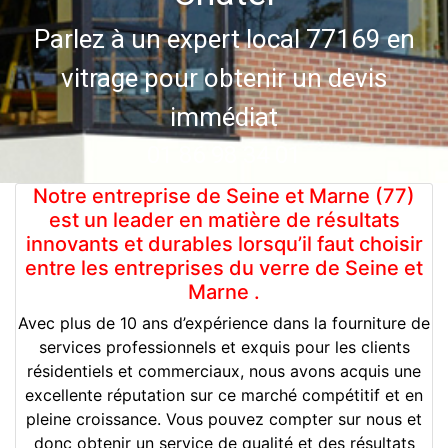
Parlez à un expert local 77169 en
vitrage pour obtenir un devis
immédiat
01 86 98 34 01
Notre entreprise de Seine et Marne (77)
est un leader en matière de résultats
innovants et durables lorsqu’il faut choisir
entre les entreprises du verre de Seine et
Marne .
Avec plus de 10 ans d’expérience dans la fourniture de
services professionnels et exquis pour les clients
résidentiels et commerciaux, nous avons acquis une
excellente réputation sur ce marché compétitif et en
pleine croissance. Vous pouvez compter sur nous et
donc obtenir un service de qualité et des résultats