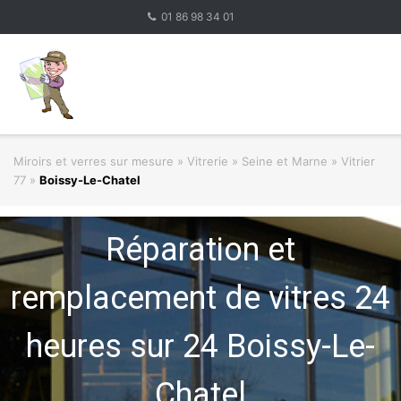
Skip
01 86 98 34 01
to
content
Miroirs et verres sur mesure
»
Vitrerie
»
Seine et Marne » Vitrier
77
»
Boissy-Le-Chatel
Réparation et
remplacement de vitres 24
heures sur 24 Boissy-Le-
Chatel